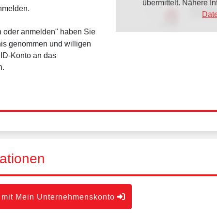
übermittelt. Nähere 
anmelden.
Dat
en oder anmelden" haben Sie
is genommen und willigen
dID-Konto an das
n.
ationen
 mit Mein Unternehmenskonto