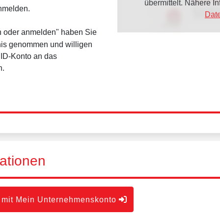
übermittelt. Nähere 
anmelden.
Dat
en oder anmelden" haben Sie
is genommen und willigen
dID-Konto an das
n.
ationen
 mit Mein Unternehmenskonto